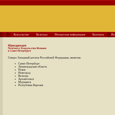
Консульство
Культура
Интересная информация
Контакты
Ис
Юрисдикция
Почётного Консульства Испании
в Санкт-Петербурге
Северо-Западный регион Российской Федерации, включая:
Санкт-Петербург
Ленинградская область
Псков
Новгород
Вологда
Архангельск
Мурманск
Республика Карелия